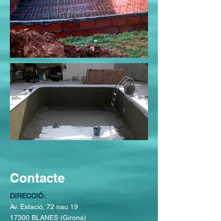
Contacte
DIRECCIÓ:
Av. Estació, 72 nau 19
17300 BLANES
(Girona)