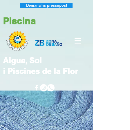
Demana'ns pressupost
Piscina
Aigua, Sol
i Piscines
de la Flor