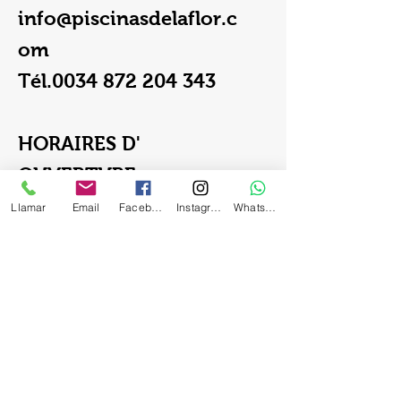
info@piscinasdelaflor.c
om
Tél.0034
872 204 343
HORAIRES D'
OUVERTURE:
du lundi au vendredi:
Llamar
Email
Facebook
Instagram
Whatsapp
De 8h00 à 13h00 et de
15h00 à 19h00
Le samedi:
9h00-12h00