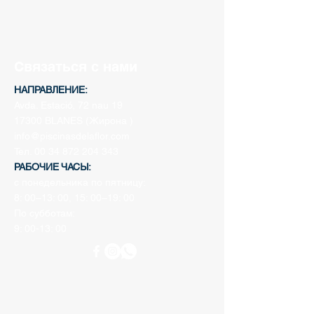
Связаться с нами
НАПРАВЛЕНИЕ:
Avda. Estació, 72 nau 19
17300 BLANES (Жирона
)
info@piscinasdelaflor.com
Тел.
00 34 872 204 343
РАБОЧИЕ ЧАСЫ:
с понедельника по пятницу:
8: 00–13: 00, 15: 00–19: 00
По субботам:
9: 00-13: 00