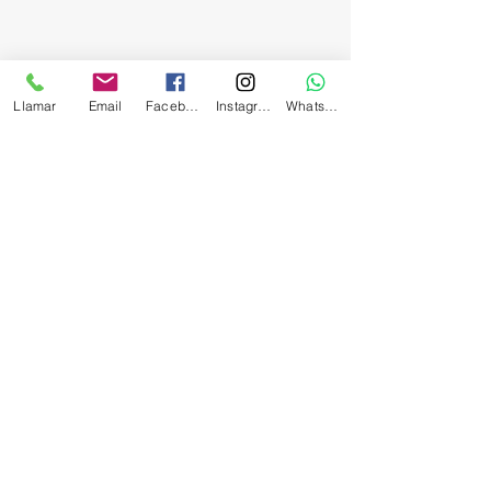
Llamar
Email
Facebook
Instagram
Whatsapp
Мы можем помочь тебе?