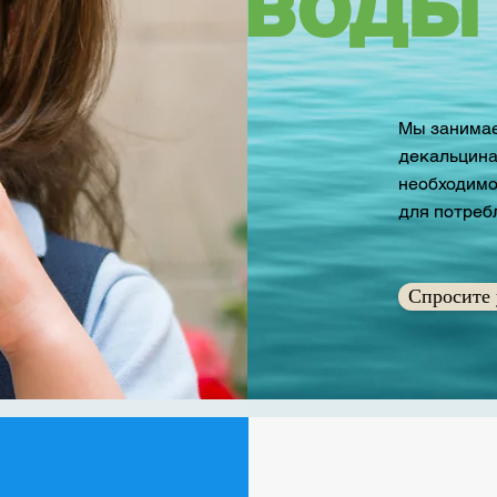
воды
Мы занимае
декальцинац
необходимо
для потреб
Спросите 