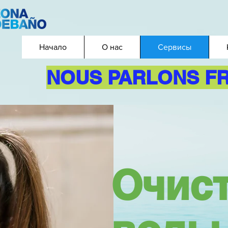
Начало
О нас
Сервисы
NOUS PARLONS F
Очис