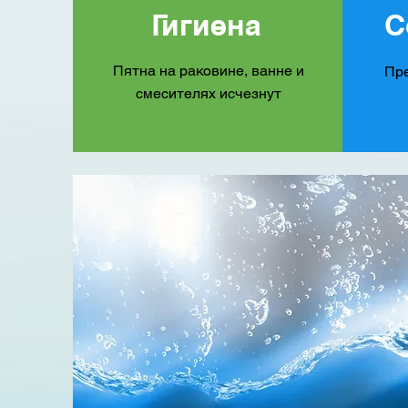
Гигиена
С
Пятна на раковине, ванне и
Пр
смесителях исчезнут