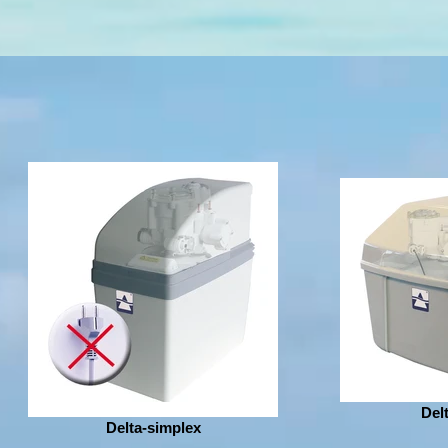
Del
Delta-simplex