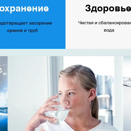
охранение
Здоровь
Чистая и сбалансирова
едотвращает засорение
вода
кранов и труб