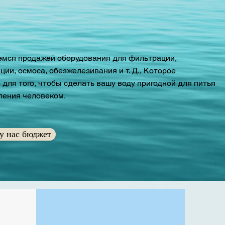
мся продажей оборудования для фильтрации,
ии, осмоса, обезжелезивания и т. Д., Которое
 для того, чтобы сделать вашу воду пригодной для питья
ления человеком.
у нас бюджет