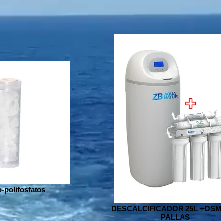
-polifosfatos
DESCALCIFICADOR 25L +OSM
PALLAS