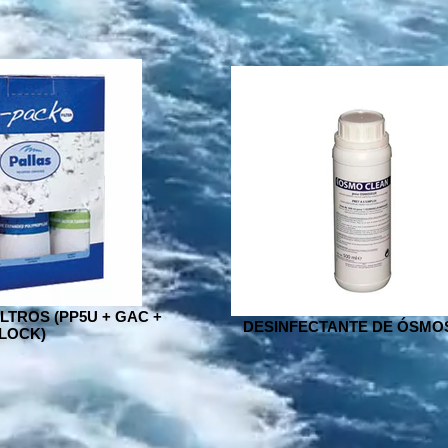
LTROS (PP5U + GAC +
DESINFECTANTE DE ÓSMO
LOCK)